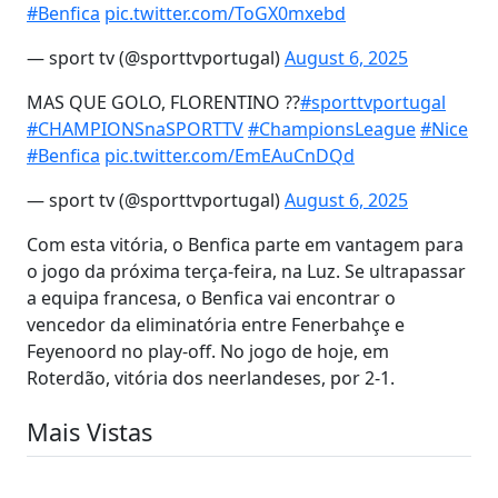
#Benfica
pic.twitter.com/ToGX0mxebd
— sport tv (@sporttvportugal)
August 6, 2025
MAS QUE GOLO, FLORENTINO ??
#sporttvportugal
#CHAMPIONSnaSPORTTV
#ChampionsLeague
#Nice
#Benfica
pic.twitter.com/EmEAuCnDQd
— sport tv (@sporttvportugal)
August 6, 2025
Com esta vitória, o Benfica parte em vantagem para
o jogo da próxima terça-feira, na Luz. Se ultrapassar
a equipa francesa, o Benfica vai encontrar o
vencedor da eliminatória entre Fenerbahçe e
Feyenoord no play-off. No jogo de hoje, em
Roterdão, vitória dos neerlandeses, por 2-1.
Mais Vistas