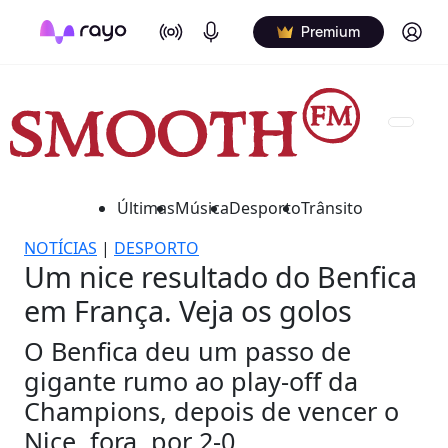
On Air
Podcasts
Log in
Premium
Últimas
Música
Desporto
Trânsito
NOTÍCIAS
|
DESPORTO
Um nice resultado do Benfica
em França. Veja os golos
O Benfica deu um passo de
gigante rumo ao play-off da
Champions, depois de vencer o
Nice, fora, por 2-0.