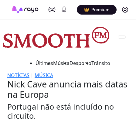
On Air
Podcasts
Log in
Premium
Últimas
Música
Desporto
Trânsito
NOTÍCIAS
|
MÚSICA
Nick Cave anuncia mais datas
na Europa
Portugal não está incluído no
circuito.