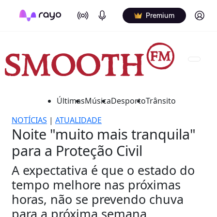
On Air
Podcasts
Log in
Premium
Últimas
Música
Desporto
Trânsito
NOTÍCIAS
|
ATUALIDADE
Noite "muito mais tranquila"
para a Proteção Civil
A expectativa é que o estado do
tempo melhore nas próximas
horas, não se prevendo chuva
para a próxima semana.