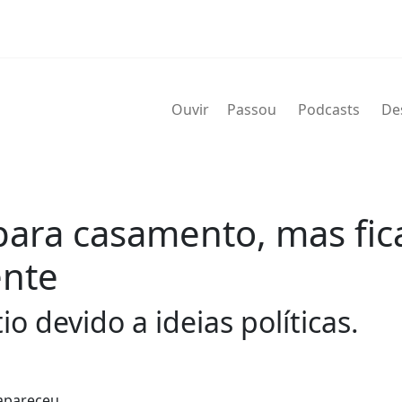
Ouvir
Passou
Podcasts
De
 para casamento, mas fi
ente
o devido a ideias políticas.
apareceu.