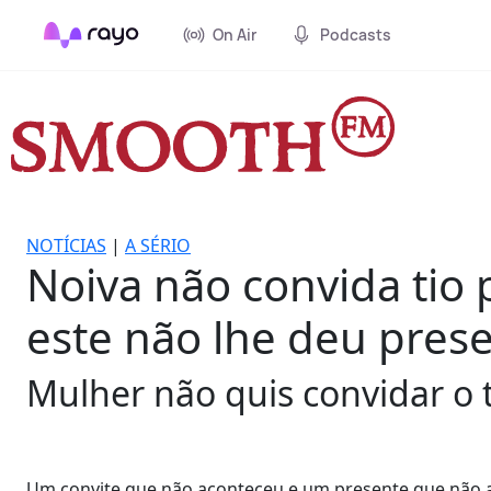
On Air
Podcasts
NOTÍCIAS
|
A SÉRIO
Noiva não convida tio
este não lhe deu pres
Mulher não quis convidar o ti
Um convite que não aconteceu e um presente que não 