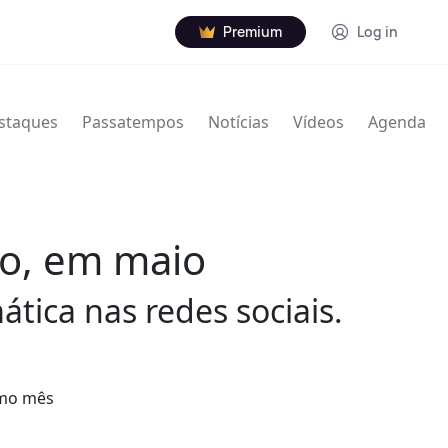
Premium
Log in
staques
Passatempos
Notícias
Vídeos
Agenda
lo, em maio
tica nas redes sociais.
imo mês