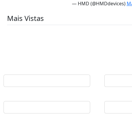
— HMD (@HMDdevices)
Ma
Mais Vistas