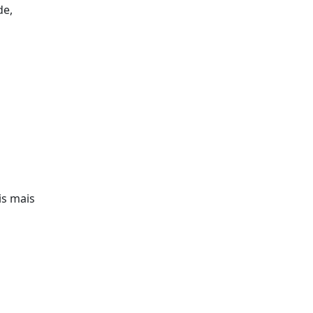
de,
is mais