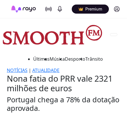
On Air
Podcasts
Log in
Premium
Últimas
Música
Desporto
Trânsito
NOTÍCIAS
|
ATUALIDADE
Nona fatia do PRR vale 2321
milhões de euros
Portugal chega a 78% da dotação
aprovada.