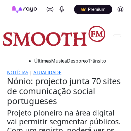
On Air
Podcasts
Log in
Premium
Últimas
Música
Desporto
Trânsito
NOTÍCIAS
|
ATUALIDADE
Nónio: projecto junta 70 sites
de comunicação social
portugueses
Projeto pioneiro na área digital
vai permitir segmentar públicos.
Com um registo, poderá ver os