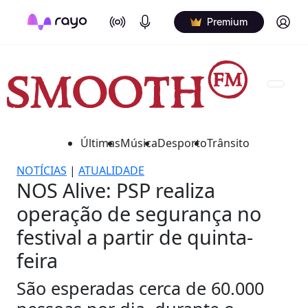
On Air
Podcasts
Log in
Premium
Últimas
Música
Desporto
Trânsito
NOTÍCIAS
|
ATUALIDADE
NOS Alive: PSP realiza
operação de segurança no
festival a partir de quinta-
feira
São esperadas cerca de 60.000