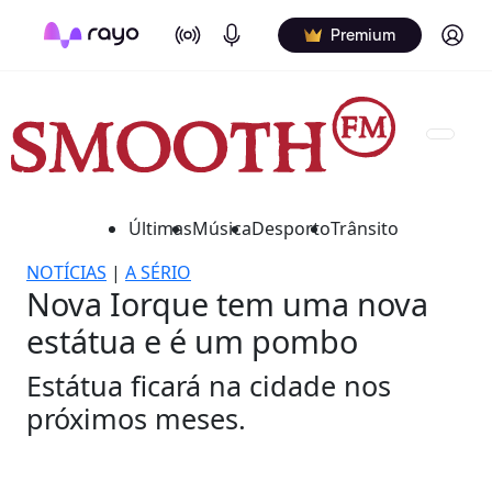
On Air
Podcasts
Log in
Premium
Últimas
Música
Desporto
Trânsito
NOTÍCIAS
|
A SÉRIO
Nova Iorque tem uma nova
estátua e é um pombo
Estátua ficará na cidade nos
próximos meses.