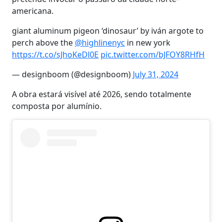
americana.
giant aluminum pigeon ‘dinosaur’ by iván argote to
perch above the
@highlinenyc
in new york
https://t.co/sJhoKeDl0E
pic.twitter.com/bJFOY8RHfH
— designboom (@designboom)
July 31, 2024
A obra estará visível até 2026, sendo totalmente
composta por alumínio.