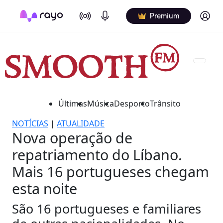
On Air
Podcasts
Log in
Premium
Últimas
Música
Desporto
Trânsito
NOTÍCIAS
|
ATUALIDADE
Nova operação de
repatriamento do Líbano.
Mais 16 portugueses chegam
esta noite
São 16 portugueses e familiares