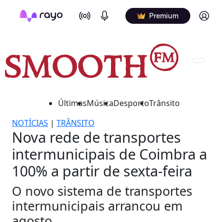
On Air
Podcasts
Log in
Premium
Últimas
Música
Desporto
Trânsito
NOTÍCIAS
|
TRÂNSITO
Nova rede de transportes
intermunicipais de Coimbra a
100% a partir de sexta-feira
O novo sistema de transportes
intermunicipais arrancou em
agosto.