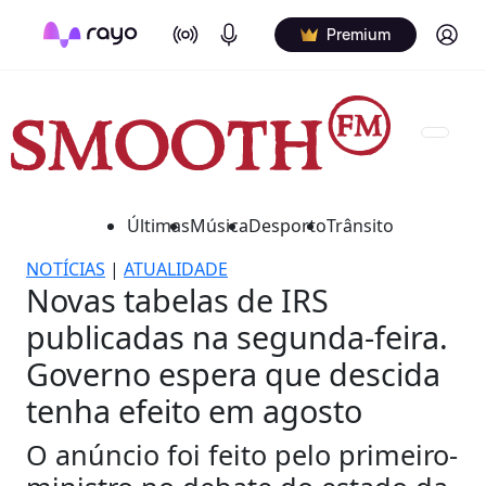
On Air
Podcasts
Log in
Premium
Últimas
Música
Desporto
Trânsito
NOTÍCIAS
|
ATUALIDADE
Novas tabelas de IRS
publicadas na segunda-feira.
Governo espera que descida
tenha efeito em agosto
O anúncio foi feito pelo primeiro-