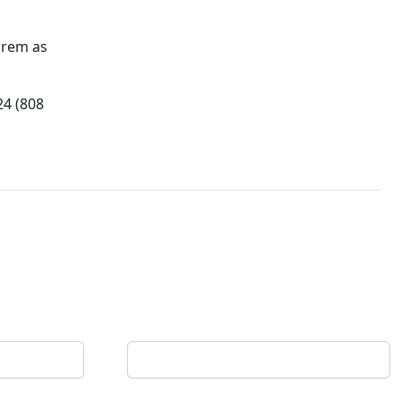
arem as
24 (808