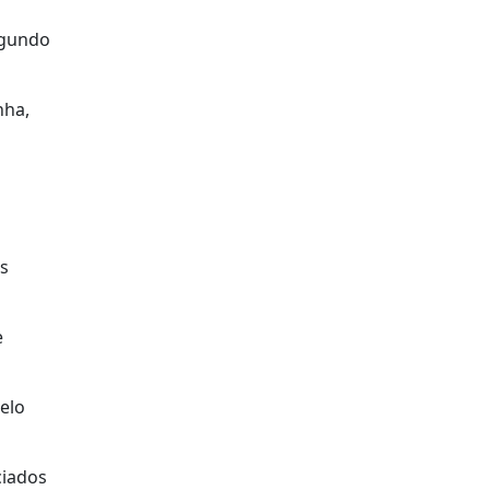
egundo
nha,
as
e
elo
ciados