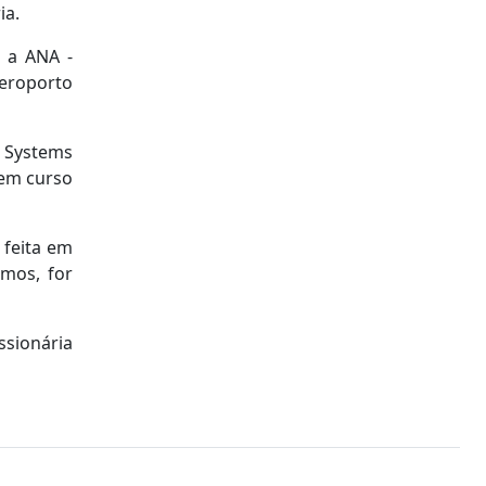
ia.
 a ANA -
aeroporto
e Systems
 em curso
 feita em
mos, for
ssionária