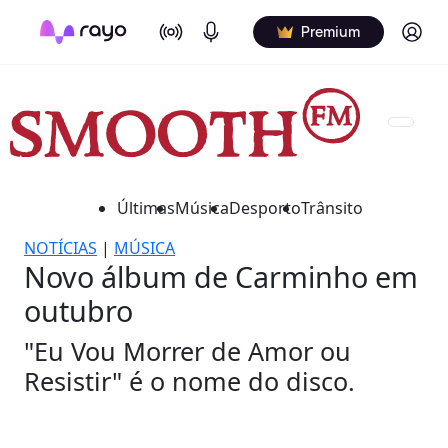
On Air
Podcasts
Log in
Premium
Últimas
Música
Desporto
Trânsito
NOTÍCIAS
|
MÚSICA
Novo álbum de Carminho em
outubro
"Eu Vou Morrer de Amor ou
Resistir" é o nome do disco.