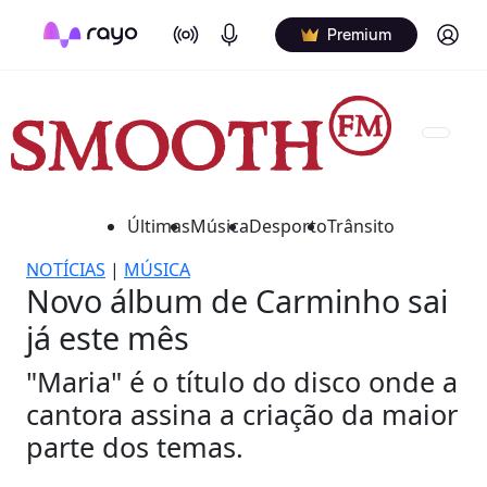
On Air
Podcasts
Log in
Premium
Últimas
Música
Desporto
Trânsito
NOTÍCIAS
|
MÚSICA
Novo álbum de Carminho sai
já este mês
"Maria" é o título do disco onde a
cantora assina a criação da maior
parte dos temas.