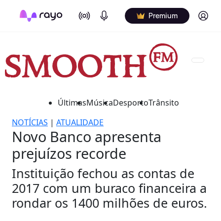
On Air
Podcasts
Log in
Premium
Últimas
Música
Desporto
Trânsito
NOTÍCIAS
|
ATUALIDADE
Novo Banco apresenta
prejuízos recorde
Instituição fechou as contas de
2017 com um buraco financeira a
rondar os 1400 milhões de euros.