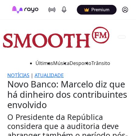
On Air
Podcasts
Log in
Premium
Últimas
Música
Desporto
Trânsito
NOTÍCIAS
|
ATUALIDADE
Novo Banco: Marcelo diz que
há dinheiro dos contribuintes
envolvido
O Presidente da República
considera que a auditoria deve
abranger também o período pós-