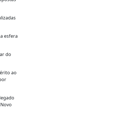
alizadas
a esfera
ar do
érito ao
por
alegado
o Novo