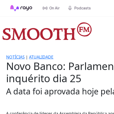
On Air
Podcasts
NOTÍCIAS
|
ATUALIDADE
Novo Banco: Parlament
inquérito dia 25
A data foi aprovada hoje pel
A conferência de líderes da Assembleia da República a