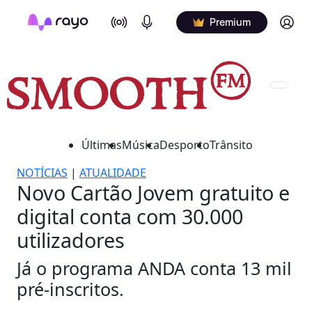
On Air
Podcasts
Log in
Premium
Últimas
Música
Desporto
Trânsito
NOTÍCIAS
|
ATUALIDADE
Novo Cartão Jovem gratuito e
digital conta com 30.000
utilizadores
Já o programa ANDA conta 13 mil
pré-inscritos.