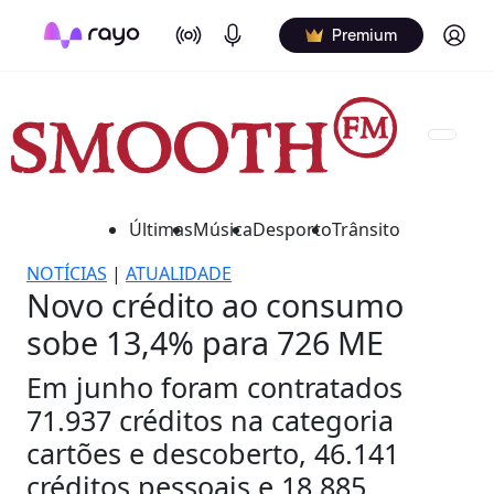
On Air
Podcasts
Log in
Premium
Últimas
Música
Desporto
Trânsito
NOTÍCIAS
|
ATUALIDADE
Novo crédito ao consumo
sobe 13,4% para 726 ME
Em junho foram contratados
71.937 créditos na categoria
cartões e descoberto, 46.141
créditos pessoais e 18.885