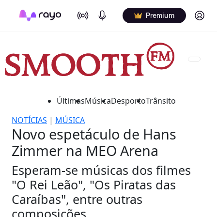
On Air
Podcasts
Log in
Premium
Últimas
Música
Desporto
Trânsito
NOTÍCIAS
|
MÚSICA
Novo espetáculo de Hans
Zimmer na MEO Arena
Esperam-se músicas dos filmes
"O Rei Leão", "Os Piratas das
Caraíbas", entre outras
composições.