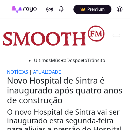
On Air
Podcasts
Log in
Premium
Últimas
Música
Desporto
Trânsito
NOTÍCIAS
|
ATUALIDADE
Novo Hospital de Sintra é
inaugurado após quatro anos
de construção
O novo Hospital de Sintra vai ser
inaugurado esta segunda-feira
para aliviar a pressão do Hospital