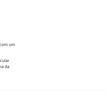
, com um
cular
na da