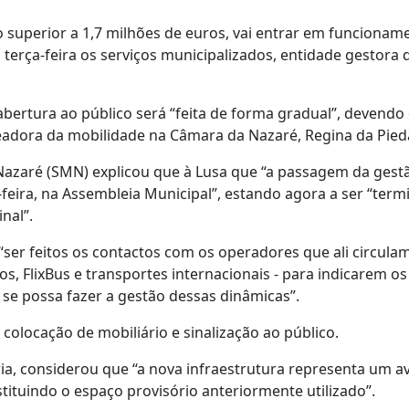
 superior a 1,7 milhões de euros, vai entrar em funcionam
erça-feira os serviços municipalizados, entidade gestora 
abertura ao público será “feita de forma gradual”, devend
readora da mobilidade na Câmara da Nazaré, Regina da Pied
Nazaré (SMN) explicou que à Lusa que “a passagem da gest
ta-feira, na Assembleia Municipal”, estando agora a ser “ter
nal”.
er feitos os contactos com os operadores que ali circulam
s, FlixBus e transportes internacionais - para indicarem os 
se possa fazer a gestão dessas dinâmicas”.
a colocação de mobiliário e sinalização ao público.
ia, considerou que “a nova infraestrutura representa um a
stituindo o espaço provisório anteriormente utilizado”.