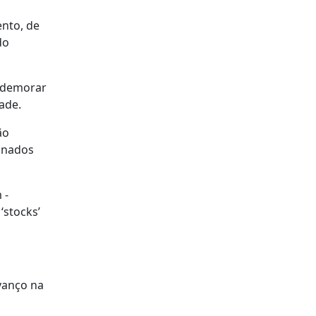
ento, de
do
o demorar
ade.
ão
minados
 -
‘stocks’
vanço na