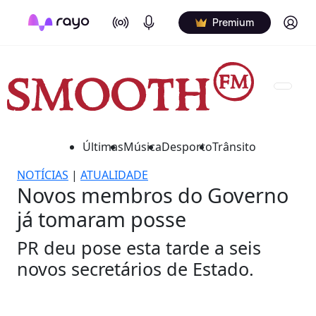
On Air
Podcasts
Log in
Premium
Últimas
Música
Desporto
Trânsito
NOTÍCIAS
|
ATUALIDADE
Novos membros do Governo
já tomaram posse
PR deu pose esta tarde a seis
novos secretários de Estado.