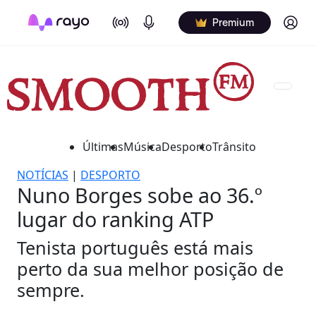
On Air
Podcasts
Log in
Premium
Últimas
Música
Desporto
Trânsito
NOTÍCIAS
|
DESPORTO
Nuno Borges sobe ao 36.º
lugar do ranking ATP
Tenista português está mais
perto da sua melhor posição de
sempre.