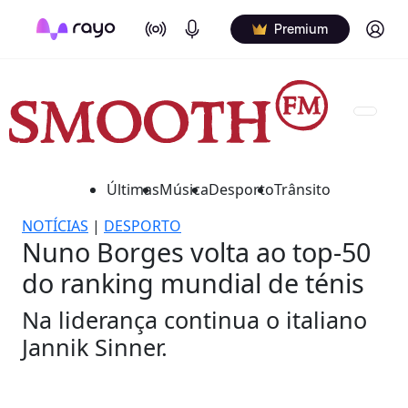
On Air
Podcasts
Log in
Premium
Últimas
Música
Desporto
Trânsito
NOTÍCIAS
|
DESPORTO
Nuno Borges volta ao top-50
do ranking mundial de ténis
Na liderança continua o italiano
Jannik Sinner.