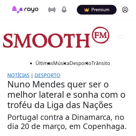
On Air
Podcasts
Log in
Premium
Últimas
Música
Desporto
Trânsito
NOTÍCIAS
|
DESPORTO
Nuno Mendes quer ser o
melhor lateral e sonha com o
troféu da Liga das Nações
Portugal contra a Dinamarca, no
dia 20 de março, em Copenhaga.