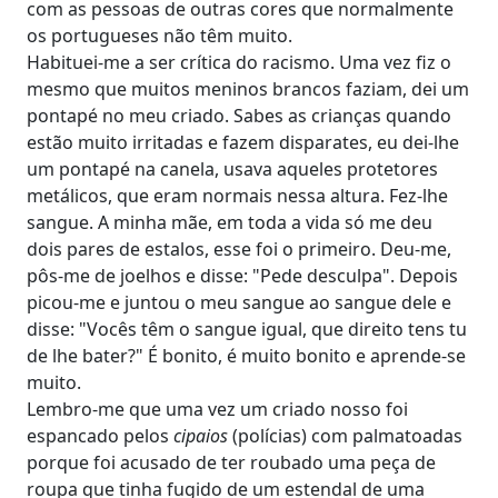
com as pessoas de outras cores que normalmente
os portugueses não têm muito.
Habituei-me a ser crítica do racismo. Uma vez fiz o
mesmo que muitos meninos brancos faziam, dei um
pontapé no meu criado. Sabes as crianças quando
estão muito irritadas e fazem disparates, eu dei-lhe
um pontapé na canela, usava aqueles protetores
metálicos, que eram normais nessa altura. Fez-lhe
sangue. A minha mãe, em toda a vida só me deu
dois pares de estalos, esse foi o primeiro. Deu-me,
pôs-me de joelhos e disse: "Pede desculpa". Depois
picou-me e juntou o meu sangue ao sangue dele e
disse: "Vocês têm o sangue igual, que direito tens tu
de lhe bater?" É bonito, é muito bonito e aprende-se
muito.
Lembro-me que uma vez um criado nosso foi
espancado pelos
cipaios
(polícias) com palmatoadas
porque foi acusado de ter roubado uma peça de
roupa que tinha fugido de um estendal de uma