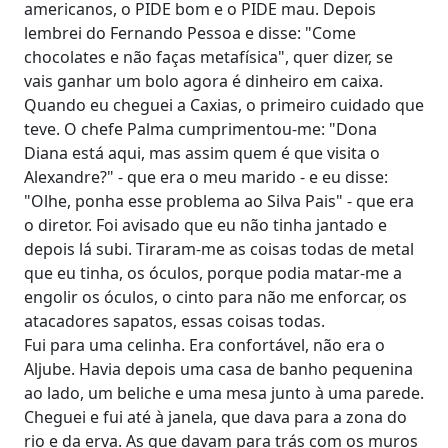
americanos, o PIDE bom e o PIDE mau. Depois
lembrei do Fernando Pessoa e disse: "Come
chocolates e não faças metafísica", quer dizer, se
vais ganhar um bolo agora é dinheiro em caixa.
Quando eu cheguei a Caxias, o primeiro cuidado que
teve. O chefe Palma cumprimentou-me: "Dona
Diana está aqui, mas assim quem é que visita o
Alexandre?" - que era o meu marido - e eu disse:
"Olhe, ponha esse problema ao Silva Pais" - que era
o diretor. Foi avisado que eu não tinha jantado e
depois lá subi. Tiraram-me as coisas todas de metal
que eu tinha, os óculos, porque podia matar-me a
engolir os óculos, o cinto para não me enforcar, os
atacadores sapatos, essas coisas todas.
Fui para uma celinha. Era confortável, não era o
Aljube. Havia depois uma casa de banho pequenina
ao lado, um beliche e uma mesa junto à uma parede.
Cheguei e fui até à janela, que dava para a zona do
rio e da erva. As que davam para trás com os muros