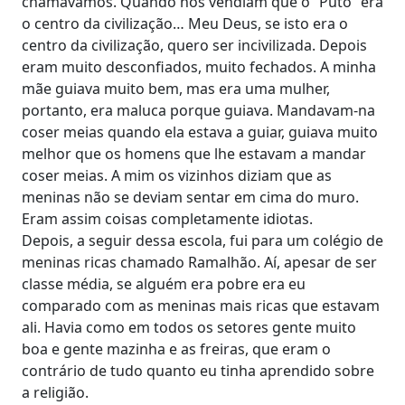
chamávamos. Quando nos vendiam que o “Puto” era
o centro da civilização… Meu Deus, se isto era o
centro da civilização, quero ser incivilizada. Depois
eram muito desconfiados, muito fechados. A minha
mãe guiava muito bem, mas era uma mulher,
portanto, era maluca porque guiava. Mandavam-na
coser meias quando ela estava a guiar, guiava muito
melhor que os homens que lhe estavam a mandar
coser meias. A mim os vizinhos diziam que as
meninas não se deviam sentar em cima do muro.
Eram assim coisas completamente idiotas.
Depois, a seguir dessa escola, fui para um colégio de
meninas ricas chamado Ramalhão. Aí, apesar de ser
classe média, se alguém era pobre era eu
comparado com as meninas mais ricas que estavam
ali. Havia como em todos os setores gente muito
boa e gente mazinha e as freiras, que eram o
contrário de tudo quanto eu tinha aprendido sobre
a religião.