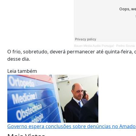
Bauer Media Audio Portugal
·
Pedro Sousa 
O frio, sobretudo, deverá permanecer até quinta-feira,
desse dia.
Leia também
Governo espera conclusões sobre denúncias no Amador