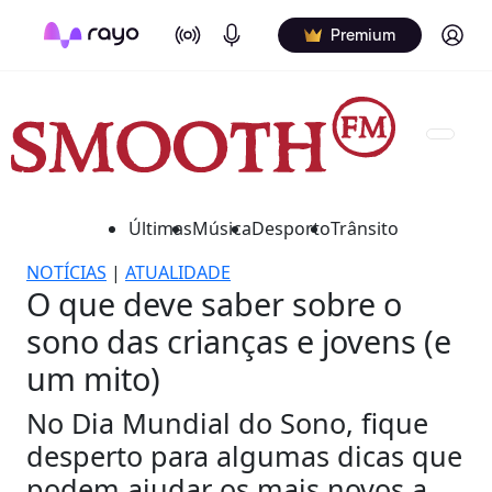
On Air
Podcasts
Log in
Premium
Últimas
Música
Desporto
Trânsito
NOTÍCIAS
|
ATUALIDADE
O que deve saber sobre o
sono das crianças e jovens (e
um mito)
No Dia Mundial do Sono, fique
desperto para algumas dicas que
podem ajudar os mais novos a