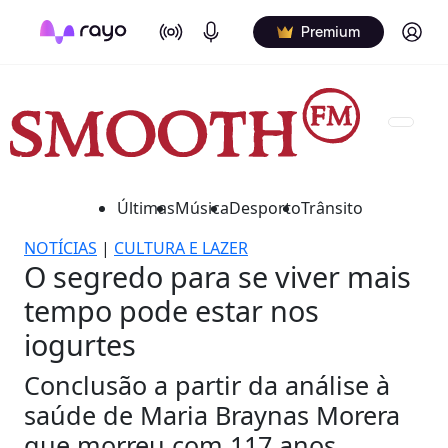
On Air
Podcasts
Log in
Premium
Últimas
Música
Desporto
Trânsito
NOTÍCIAS
|
CULTURA E LAZER
O segredo para se viver mais
tempo pode estar nos
iogurtes
Conclusão a partir da análise à
saúde de Maria Braynas Morera
que morreu com 117 anos.