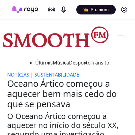
On Air
Podcasts
Log in
Premium
Últimas
Música
Desporto
Trânsito
NOTÍCIAS
|
SUSTENTABILIDADE
Oceano Ártico começou a
aquecer bem mais cedo do
que se pensava
O Oceano Ártico começou a
aquecer no início do século XX,
segundo uma investigação