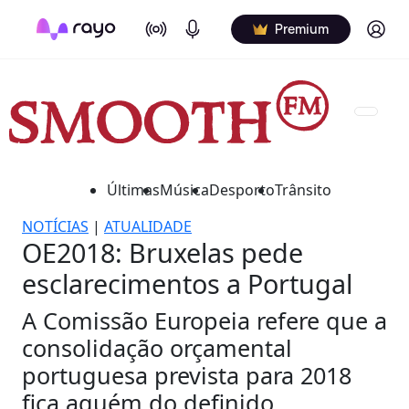
On Air
Podcasts
Log in
Premium
Últimas
Música
Desporto
Trânsito
NOTÍCIAS
|
ATUALIDADE
OE2018: Bruxelas pede
esclarecimentos a Portugal
A Comissão Europeia refere que a
consolidação orçamental
portuguesa prevista para 2018
fica aquém do definido.