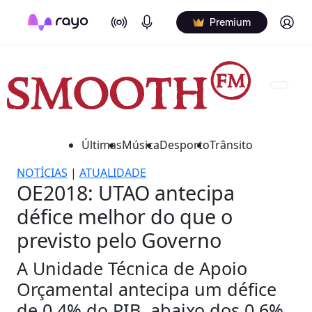
On Air
Podcasts
Log in
Premium
Últimas
Música
Desporto
Trânsito
NOTÍCIAS
|
ATUALIDADE
OE2018: UTAO antecipa
défice melhor do que o
previsto pelo Governo
A Unidade Técnica de Apoio
Orçamental antecipa um défice
de 0,4% do PIB, abaixo dos 0,6%