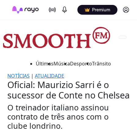
On Air
Podcasts
Log in
Premium
Últimas
Música
Desporto
Trânsito
NOTÍCIAS
|
ATUALIDADE
Oficial: Maurizio Sarri é o
sucessor de Conte no Chelsea
O treinador italiano assinou
contrato de três anos com o
clube londrino.