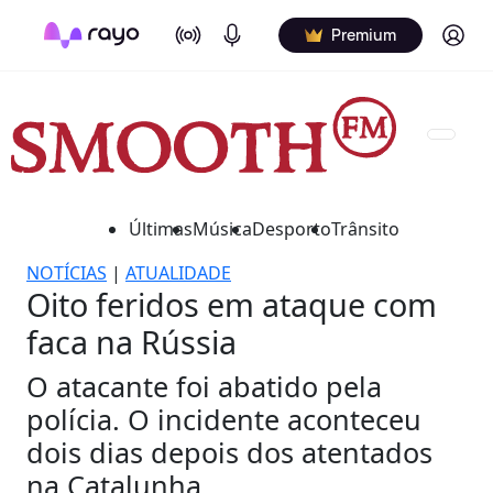
On Air
Podcasts
Log in
Premium
Últimas
Música
Desporto
Trânsito
NOTÍCIAS
|
ATUALIDADE
Oito feridos em ataque com
faca na Rússia
O atacante foi abatido pela
polícia. O incidente aconteceu
dois dias depois dos atentados
na Catalunha.