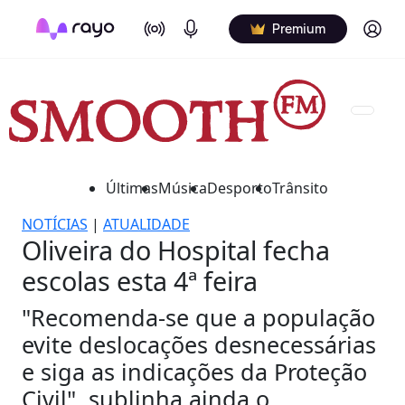
On Air
Podcasts
Log in
Premium
Últimas
Música
Desporto
Trânsito
NOTÍCIAS
|
ATUALIDADE
Oliveira do Hospital fecha
escolas esta 4ª feira
"Recomenda-se que a população
evite deslocações desnecessárias
e siga as indicações da Proteção
Civil", sublinha ainda o