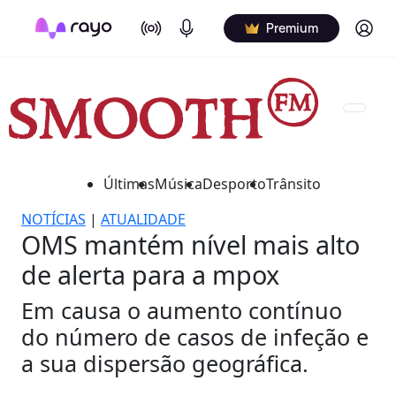
On Air
Podcasts
Log in
Premium
Últimas
Música
Desporto
Trânsito
NOTÍCIAS
|
ATUALIDADE
OMS mantém nível mais alto
de alerta para a mpox
Em causa o aumento contínuo
do número de casos de infeção e
a sua dispersão geográfica.