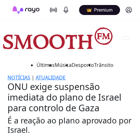
On Air
Podcasts
Log in
Premium
Últimas
Música
Desporto
Trânsito
NOTÍCIAS
|
ATUALIDADE
ONU exige suspensão
imediata do plano de Israel
para controlo de Gaza
É a reação ao plano aprovado por
Israel.