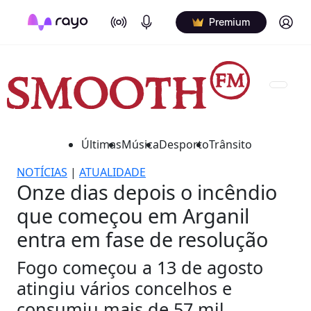
On Air
Podcasts
Log in
Premium
Últimas
Música
Desporto
Trânsito
NOTÍCIAS
|
ATUALIDADE
Onze dias depois o incêndio
que começou em Arganil
entra em fase de resolução
Fogo começou a 13 de agosto
atingiu vários concelhos e
consumiu mais de 57 mil