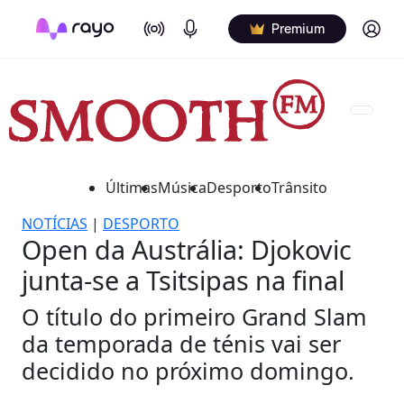
On Air
Podcasts
Log in
Premium
Últimas
Música
Desporto
Trânsito
NOTÍCIAS
|
DESPORTO
Open da Austrália: Djokovic
junta-se a Tsitsipas na final
O título do primeiro Grand Slam
da temporada de ténis vai ser
decidido no próximo domingo.