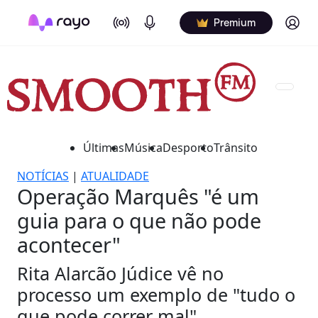
On Air
Podcasts
Log in
Premium
Últimas
Música
Desporto
Trânsito
NOTÍCIAS
|
ATUALIDADE
Operação Marquês "é um
guia para o que não pode
acontecer"
Rita Alarcão Júdice vê no
processo um exemplo de "tudo o
que pode correr mal".