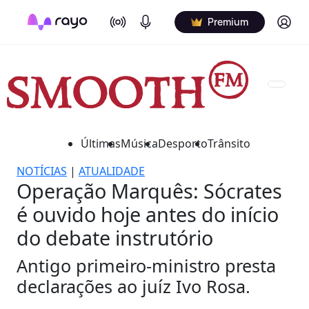
On Air
Podcasts
Log in
Premium
Últimas
Música
Desporto
Trânsito
NOTÍCIAS
|
ATUALIDADE
Operação Marquês: Sócrates
é ouvido hoje antes do início
do debate instrutório
Antigo primeiro-ministro presta
declarações ao juíz Ivo Rosa.