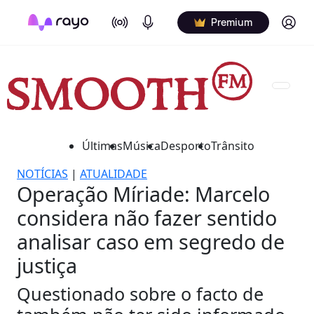
On Air
Podcasts
Log in
Premium
Últimas
Música
Desporto
Trânsito
NOTÍCIAS
|
ATUALIDADE
Operação Míriade: Marcelo
considera não fazer sentido
analisar caso em segredo de
justiça
Questionado sobre o facto de