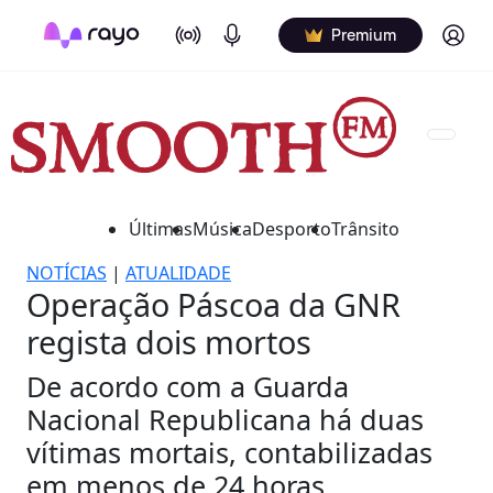
On Air
Podcasts
Log in
Premium
Últimas
Música
Desporto
Trânsito
NOTÍCIAS
|
ATUALIDADE
Operação Páscoa da GNR
regista dois mortos
De acordo com a Guarda
Nacional Republicana há duas
vítimas mortais, contabilizadas
em menos de 24 horas.