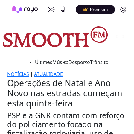
On Air
Podcasts
Log in
Premium
Últimas
Música
Desporto
Trânsito
NOTÍCIAS
|
ATUALIDADE
Operações de Natal e Ano
Novo nas estradas começam
esta quinta-feira
PSP e a GNR contam com reforço
do policiamento focado na
fiscalização rodoviária, uso de