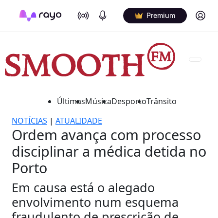
On Air
Podcasts
Log in
Premium
Últimas
Música
Desporto
Trânsito
NOTÍCIAS
|
ATUALIDADE
Ordem avança com processo
disciplinar a médica detida no
Porto
Em causa está o alegado
envolvimento num esquema
fraudulento de prescrição de