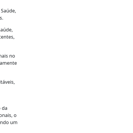
 Saúde,
s.
Saúde,
tentes,
nais no
aramente
táveis,
o da
onais, o
rindo um