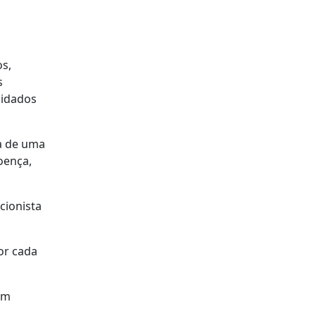
os,
s
uidados
a de uma
oença,
cionista
or cada
em