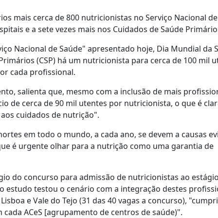
os mais cerca de 800 nutricionistas no Serviço Nacional de
itais e a sete vezes mais nos Cuidados de Saúde Primário
viço Nacional de Saúde" apresentado hoje, Dia Mundial da 
rimários (CSP) há um nutricionista para cerca de 100 mil u
or cada profissional.
nto, salienta que, mesmo com a inclusão de mais profissio
o de cerca de 90 mil utentes por nutricionista, o que é cl
aos cuidados de nutrição".
ortes em todo o mundo, a cada ano, se devem a causas evi
que é urgente olhar para a nutrição como uma garantia de
gio do concurso para admissão de nutricionistas ao estági
 o estudo testou o cenário com a integração destes profissi
Lisboa e Vale do Tejo (31 das 40 vagas a concurso), "cump
 em cada ACeS [agrupamento de centros de saúde)".