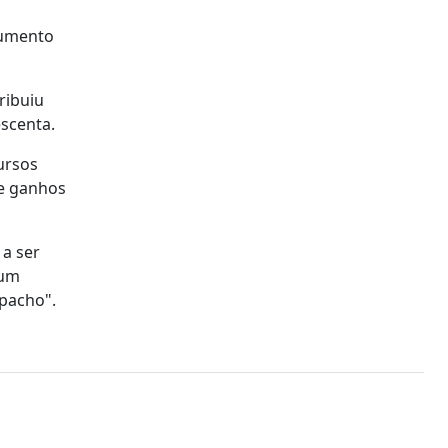
aumento
ribuiu
escenta.
ursos
 e ganhos
 a ser
 um
spacho".