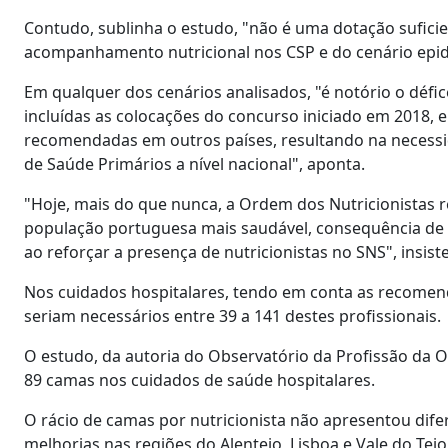
Contudo, sublinha o estudo, "não é uma dotação suficie
acompanhamento nutricional nos CSP e do cenário epid
Em qualquer dos cenários analisados, "é notório o défic
incluídas as colocações do concurso iniciado em 2018, 
recomendadas em outros países, resultando na necessid
de Saúde Primários a nível nacional", aponta.
"Hoje, mais do que nunca, a Ordem dos Nutricionistas 
população portuguesa mais saudável, consequência de 
ao reforçar a presença de nutricionistas no SNS", insist
Nos cuidados hospitalares, tendo em conta as recomend
seriam necessários entre 39 a 141 destes profissionais.
O estudo, da autoria do Observatório da Profissão da O
89 camas nos cuidados de saúde hospitalares.
O rácio de camas por nutricionista não apresentou difer
melhorias nas regiões do Alentejo, Lisboa e Vale do Tejo 