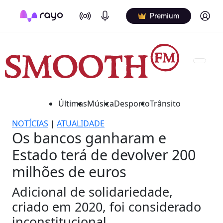
On Air
Podcasts
Log in
Premium
Últimas
Música
Desporto
Trânsito
NOTÍCIAS
|
ATUALIDADE
Os bancos ganharam e
Estado terá de devolver 200
milhões de euros
Adicional de solidariedade,
criado em 2020, foi considerado
inconstitucional.